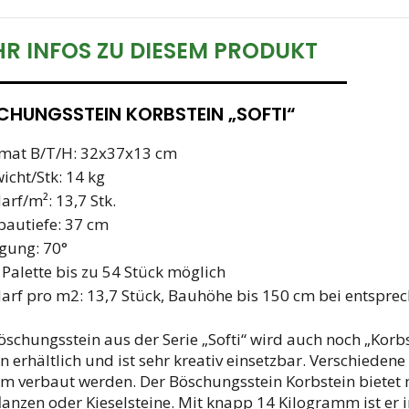
R INFOS ZU DIESEM PRODUKT
HUNGSSTEIN KORBSTEIN „SOFTI“
mat B/T/H: 32x37x13 cm
icht/Stk: 14 kg
arf/m²: 13,7 Stk.
bautiefe: 37 cm
gung: 70°
 Palette bis zu 54 Stück möglich
arf pro m2: 13,7 Stück, Bauhöhe bis 150 cm bei entsp
öschungsstein aus der Serie „Softi“ wird auch noch „Korbst
n erhältlich und ist sehr kreativ einsetzbar. Verschied
hm verbaut werden. Der Böschungsstein Korbstein bietet 
flanzen oder Kieselsteine. Mit knapp 14 Kilogramm ist e