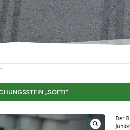
“
CHUNGSSTEIN „SOFTI“
Der B
Junio