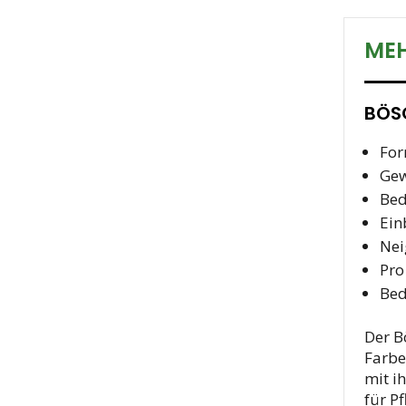
MEH
BÖSC
For
Gew
Bed
Ein
Nei
Pro
Bed
Der B
Farbe
mit i
für P