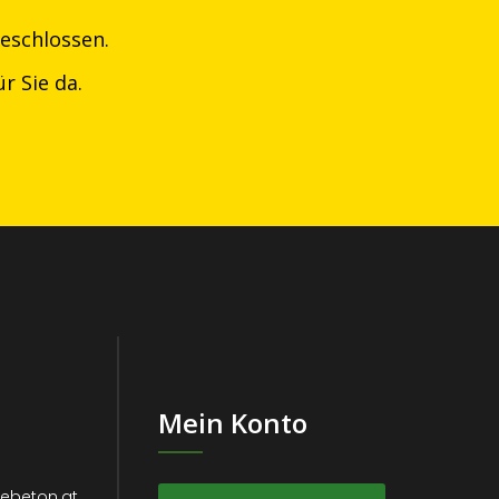
eschlossen.
r Sie da.
Mein Konto
tebeton.at