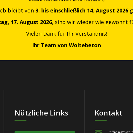
ieb bleibt von
3. bis einschließlich 14. August 2026
g
ag, 17. August 2026
, sind wir wieder wie gewohnt fü
Vielen Dank für Ihr Verständnis!
Ihr Team von Woltebeton
Nützliche Links
Kontakt

office@wol