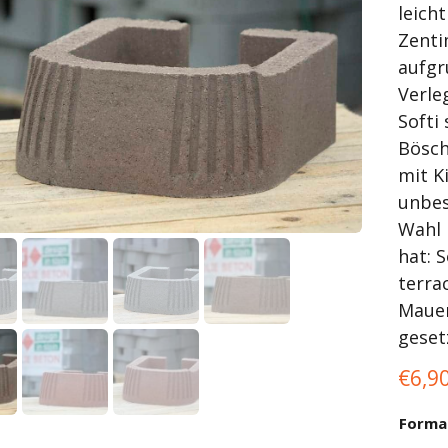
leich
Zenti
aufgr
Verle
Softi
Bösch
mit K
unbes
Wahl 
hat: S
terra
Mauer
geset
€
6,9
Forma