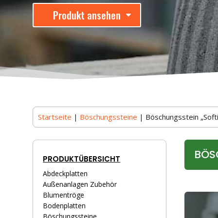
Produkt ansehen
Startseite
|
Böschungssteine
| Böschungsstein „Softi
BÖS
PRODUKTÜBERSICHT
Abdeckplatten
Außenanlagen Zubehör
Blumentröge
Bodenplatten
Böschungssteine