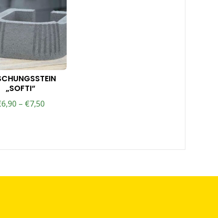
SCHUNGSSTEIN
„SOFTI“
€
6,90
–
€
7,50