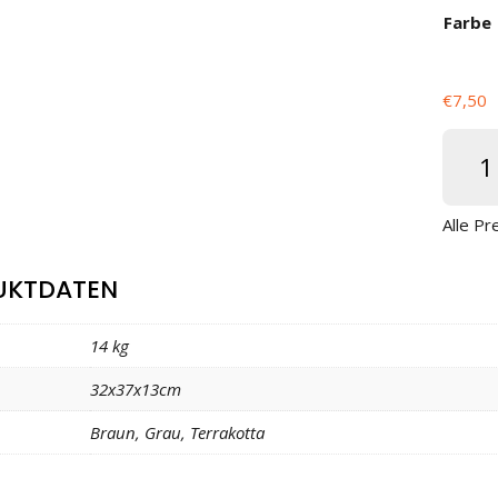
Farbe
€
7,50
Böschu
"Softi"
Menge
Alle Pr
UKTDATEN
t
14 kg
32x37x13cm
Braun, Grau, Terrakotta