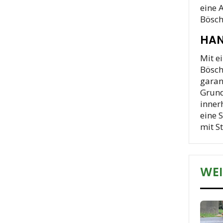
eine 
Bösch
HAN
Mit e
Bösch
garan
Grund
inner
eine 
mit S
WEI