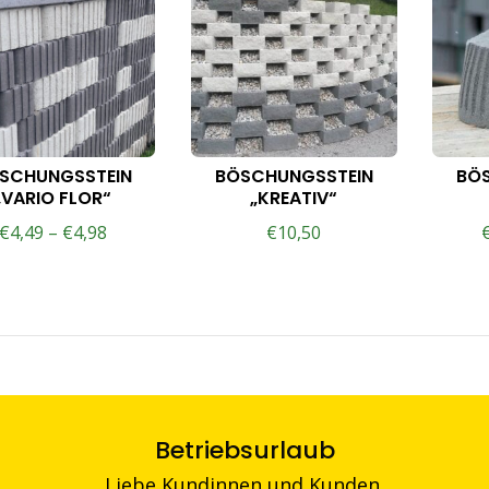
SCHUNGSSTEIN
BÖSCHUNGSSTEIN
BÖ
„VARIO FLOR“
„KREATIV“
€
4,49
–
€
4,98
€
10,50
Betriebsurlaub
Liebe Kundinnen und Kunden,