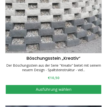
Böschungsstein „Kreativ“
Der Böschungsstein aus der Serie "Kreativ" bietet mit seinem
neuem Design - Spaltsteinstruktur - viel...
€
10,50
Di
Ausführung wählen
Pr
wei
me