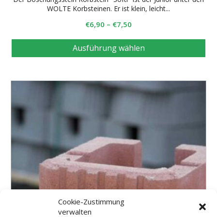
WOLTE Korbsteinen. Er ist klein, leicht...
€
6,90
–
€
7,50
Di
Ausführung wählen
Pr
wei
me
Var
auf
Die
Op
kö
auf
de
Pro
ge
we
Cookie-Zustimmung
verwalten