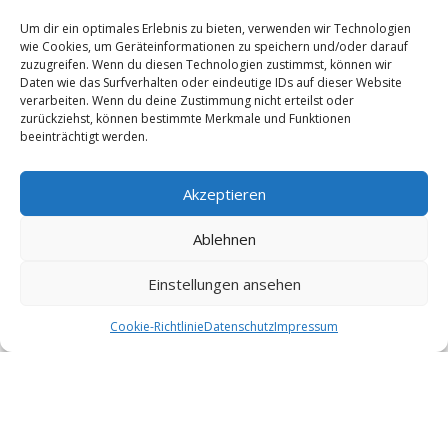
Um dir ein optimales Erlebnis zu bieten, verwenden wir Technologien
wie Cookies, um Geräteinformationen zu speichern und/oder darauf
zuzugreifen. Wenn du diesen Technologien zustimmst, können wir
Daten wie das Surfverhalten oder eindeutige IDs auf dieser Website
verarbeiten. Wenn du deine Zustimmung nicht erteilst oder
zurückziehst, können bestimmte Merkmale und Funktionen
beeinträchtigt werden.
Böschungsstein „Stoni“
Der Böschungsstein "Stoni" ist unser kleinster in der
Böschungssteinfamilie. Er zeichnet sich durch sein
Akzeptieren
handliches...
Ablehnen
€
3,98
–
€
4,20
Di
Einstellungen ansehen
Ausführung wählen
Pr
wei
Cookie-Richtlinie
Datenschutz
Impressum
me
Var
auf
Die