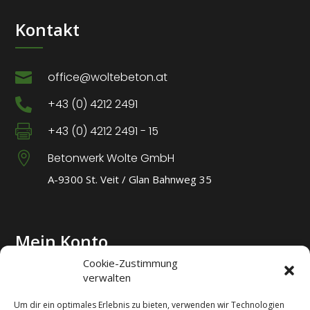
Kontakt

office@woltebeton.at

+43 (0) 4212 2491

+43 (0) 4212 2491 - 15

Betonwerk Wolte GmbH
A-9300 St. Veit / Glan Bahnweg 35
Mein Konto
Cookie-Zustimmung
verwalten
Login
Um dir ein optimales Erlebnis zu bieten, verwenden wir Technologien