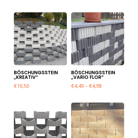
BÖSCHUNGSSTEIN
BÖSCHUNGSSTEIN
„KREATIV“
„VARIO FLOR“
€
10,50
€
4,49
–
€
4,98