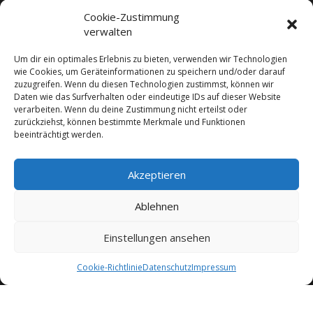
der Glan in Kärnten.
Cookie-Zustimmung
verwalten
Impressum
Um dir ein optimales Erlebnis zu bieten, verwenden wir Technologien
wie Cookies, um Geräteinformationen zu speichern und/oder darauf
zuzugreifen. Wenn du diesen Technologien zustimmst, können wir
Datenschutz
Daten wie das Surfverhalten oder eindeutige IDs auf dieser Website
verarbeiten. Wenn du deine Zustimmung nicht erteilst oder
zurückziehst, können bestimmte Merkmale und Funktionen
beeinträchtigt werden.
Akzeptieren
Nützliche Links
Ablehnen
Einstellungen ansehen
AGB
Cookie-Richtlinie
Datenschutz
Impressum
Bezahlung