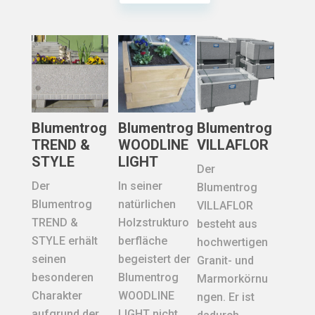
Dieses
weist
mehrere
Produkt
mehrere
Varianten
weist
Varianten
auf.
mehrere
auf.
Die
Varianten
Die
Optionen
auf.
Optionen
können
Die
können
auf
Blumentrog
Blumentrog
Blumentrog
Optionen
auf
der
TREND &
WOODLINE
VILLAFLOR
können
der
STYLE
LIGHT
Produktseite
Der
auf
Produktseite
gewählt
Der
In seiner
Blumentrog
der
gewählt
werden
Blumentrog
natürlichen
VILLAFLOR
Produktseite
werden
TREND &
Holzstrukturo
besteht aus
gewählt
STYLE erhält
berfläche
hochwertigen
werden
seinen
begeistert der
Granit- und
besonderen
Blumentrog
Marmorkörnu
Charakter
WOODLINE
ngen. Er ist
aufgrund der
LIGHT nicht