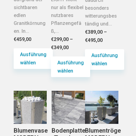
dadurch
sichtbaren
nur als flexibel
besonders
edlen
nutzbares
witterungsbes
Granitkörnung
Pflanzengefä
tändig und...
en. In...
ß,...
€
389,00
–
€
459,00
€
299,00
–
€
495,00
€
349,00
Ausführung
Ausführung
wählen
Ausführung
wählen
wählen
Dieses
Dieses
Produkt
Dieses
Produkt
weist
Produkt
weist
mehrere
weist
mehrere
Varianten
mehrere
Varianten
auf.
Varianten
auf.
Die
auf.
Die
Optionen
Die
Optionen
Blumenvase
Bodenplatte
Blumentröge
können
Optionen