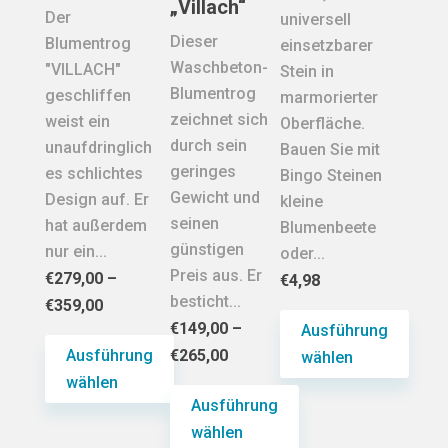
der
auf
„Villach“
Der
universell
Produktseite
der
Dieser
Blumentrog
einsetzbarer
gewählt
Produktseite
Waschbeton-
"VILLACH"
Stein in
werden
gewählt
Blumentrog
geschliffen
marmorierter
werden
zeichnet sich
weist ein
Oberfläche.
durch sein
unaufdringlich
Bauen Sie mit
geringes
es schlichtes
Bingo Steinen
Gewicht und
Design auf. Er
kleine
seinen
hat außerdem
Blumenbeete
günstigen
nur ein...
oder...
Preis aus. Er
€
279,00
–
€
4,98
besticht...
€
359,00
€
149,00
–
Ausführung
Ausführung
€
265,00
wählen
wählen
Dieses
Ausführung
Dieses
Produkt
wählen
Produkt
weist