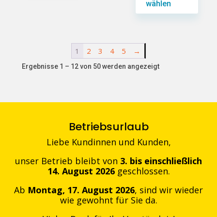
wählen
Varianten
Produkt
auf.
weist
Dieses
Die
mehrere
Produkt
Optionen
Varianten
weist
1
2
3
4
5
→
können
auf.
mehrere
Ergebnisse 1 – 12 von 50 werden angezeigt
auf
Die
Varianten
der
Optionen
auf.
Produktseite
können
Die
gewählt
auf
Optionen
werden
der
können
Betriebsurlaub
Produktseite
auf
Liebe Kundinnen und Kunden,
gewählt
der
werden
Produktseite
unser Betrieb bleibt von
3. bis einschließlich
14. August 2026
geschlossen.
gewählt
werden
Ab
Montag, 17. August 2026
, sind wir wieder
wie gewohnt für Sie da.