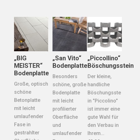
„BIG
„San Vito“
„Piccollino“
MEISTER“
Bodenplatte
Böschungsstein
Bodenplatte
Besonders
Der kleine,
Große, optisch
schöne, große
handliche
schöne
Bodenplatte
Böschungsste
Betonplatte
mit leicht
in "Piccolino"
mit leicht
profilierter
ist immer eine
umlaufender
Oberfläche
gute Wahl für
Fase in
und
den Verbau in
gestrahlter
umlaufender
Ihrem...