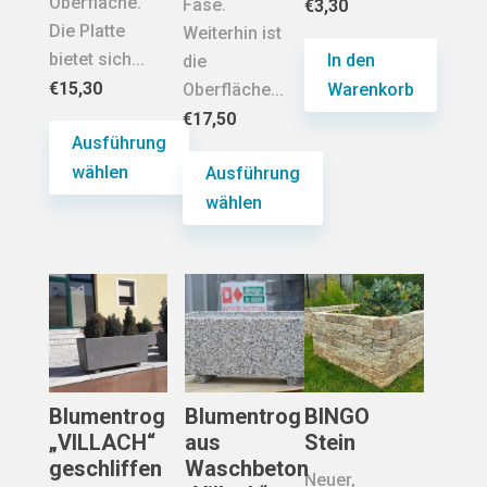
Oberfläche.
Fase.
€
3,30
Die Platte
Weiterhin ist
bietet sich...
In den
die
€
15,30
Oberfläche...
Warenkorb
€
17,50
Ausführung
wählen
Ausführung
wählen
Dieses
Produkt
Dieses
weist
Produkt
mehrere
weist
Varianten
mehrere
auf.
Varianten
Die
auf.
Optionen
Die
Blumentrog
Blumentrog
BINGO
können
Optionen
„VILLACH“
aus
Stein
auf
können
geschliffen
Waschbeton
Neuer,