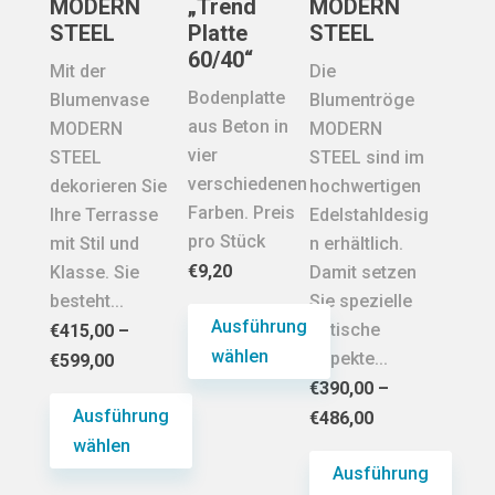
können
MODERN
„Trend
MODERN
auf
können
auf
STEEL
Platte
STEEL
der
auf
60/40“
der
Mit der
Die
Produktseite
der
Produktseite
Bodenplatte
Blumenvase
Blumentröge
gewählt
Produktseite
gewählt
aus Beton in
MODERN
MODERN
werden
gewählt
werden
vier
STEEL
STEEL sind im
werden
verschiedenen
dekorieren Sie
hochwertigen
Farben. Preis
Ihre Terrasse
Edelstahldesig
pro Stück
mit Stil und
n erhältlich.
€
9,20
Klasse. Sie
Damit setzen
besteht...
Sie spezielle
Ausführung
optische
€
415,00
–
wählen
Aspekte...
€
599,00
€
390,00
–
Dieses
Ausführung
€
486,00
Produkt
wählen
weist
Ausführung
mehrere
Dieses