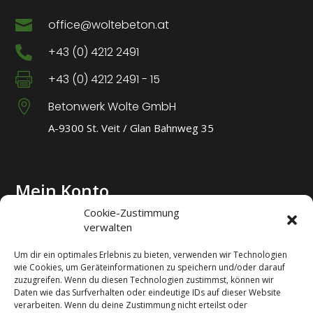

office@woltebeton.at

+43 (0) 4212 2491

+43 (0) 4212 2491 - 15

Betonwerk Wolte GmbH
A-9300 St. Veit / Glan Bahnweg 35
Mein Konto
Cookie-Zustimmung
verwalten
Login
Um dir ein optimales Erlebnis zu bieten, verwenden wir Technologien
wie Cookies, um Geräteinformationen zu speichern und/oder darauf
zuzugreifen. Wenn du diesen Technologien zustimmst, können wir
Meine Bestellungen
Daten wie das Surfverhalten oder eindeutige IDs auf dieser Website
verarbeiten. Wenn du deine Zustimmung nicht erteilst oder