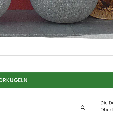
ORKUGELN
Die D
Oberf