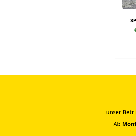
S
unser Betr
Ab
Mont