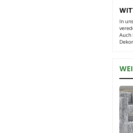
WIT
In un
vered
Auch 
Dekor
WEI