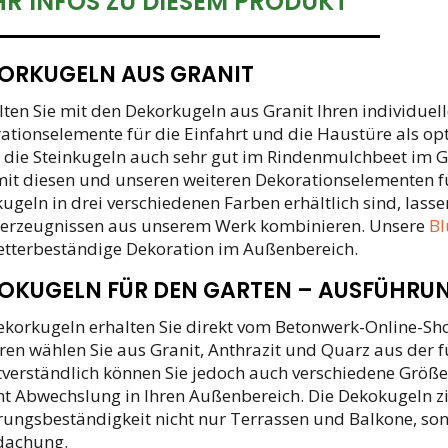
R INFOS ZU DIESEM PRODUKT
ORKUGELN AUS GRANIT
lten Sie mit den Dekorkugeln aus Granit Ihren individuel
ationselemente für die Einfahrt und die Haustüre als op
 die Steinkugeln auch sehr gut im Rindenmulchbeet im Ga
mit diesen und unseren weiteren Dekorationselementen fü
ugeln in drei verschiedenen Farben erhältlich sind, lass
erzeugnissen aus unserem Werk kombinieren. Unsere
Bl
etterbeständige Dekoration im Außenbereich.
OKUGELN FÜR DEN GARTEN – AUSFÜHRU
ekorkugeln erhalten Sie direkt vom Betonwerk-Online-Sho
ren wählen Sie aus Granit, Anthrazit und Quarz aus der 
tverständlich können Sie jedoch auch verschiedene Größ
 Abwechslung in Ihren Außenbereich. Die Dekokugeln zi
rungsbeständigkeit nicht nur Terrassen und Balkone, so
dachung.