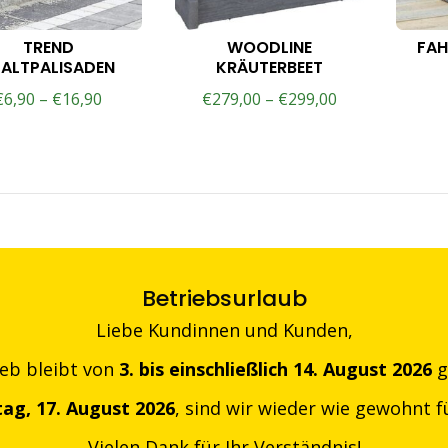
TREND
WOODLINE
FA
PALTPALISADEN
KRÄUTERBEET
€
6,90
–
€
16,90
€
279,00
–
€
299,00
Betriebsurlaub
Liebe Kundinnen und Kunden,
ieb bleibt von
3. bis einschließlich 14. August 2026
g
ag, 17. August 2026
, sind wir wieder wie gewohnt fü
Vielen Dank für Ihr Verständnis!