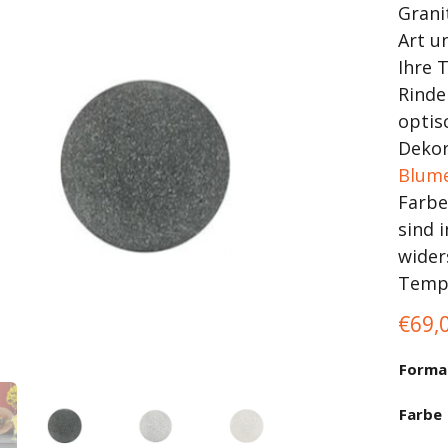
Grani
Art u
Ihre 
Rinde
optis
Dekor
Blum
Farbe
sind 
wider
Temp
€
69,
Forma
Farbe