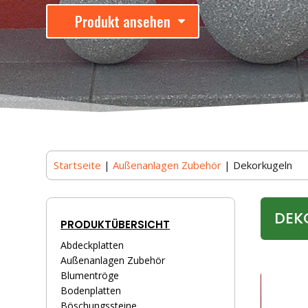
Produkt ansehen
Startseite
|
Außenanlagen Zubehör
| Dekorkugeln
DEK
PRODUKTÜBERSICHT
Abdeckplatten
Außenanlagen Zubehör
Blumentröge
Bodenplatten
Böschungssteine