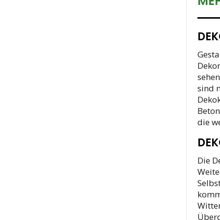
MEH
DEK
Gesta
Dekor
sehen
sind 
Dekok
Beton
die w
DEK
Die D
Weite
Selbs
kommt
Witte
Über